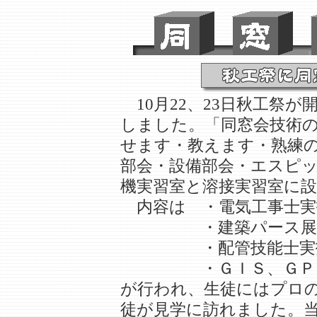
10月22、23日秋工祭
しました。「同窓会技術
せます・教えます・熟練
部会・設備部会・エスピ
機実習室と溶接実習室に
内容は ・電気工事士実
・建築パース展示、
・配管技能士実技試
・ＧＩＳ、ＧＰＳ
が行われ、生徒にはプロ
徒が見学に訪れました。当