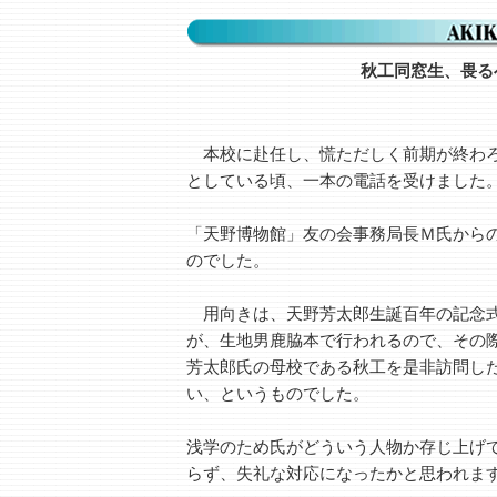
秋工同窓生、畏る
本校に赴任し、慌ただしく前期が終わ
としている頃、一本の電話を受けました
「天野博物館」友の会事務局長Ｍ氏から
のでした。
用向きは、天野芳太郎生誕百年の記念
が、生地男鹿脇本で行われるので、その
芳太郎氏の母校である秋工を是非訪問し
い、というものでした。
浅学のため氏がどういう人物か存じ上げ
らず、失礼な対応になったかと思われま