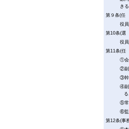
きる
第９条(任 
役員
第10条(選
役員
第11条(任
①会
②副
③幹
④副
る
⑤常
⑥監
第12条(事