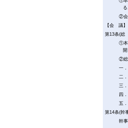
①本
る
②会
【会 議】
第13条(総
①本
開
②総
一．
二．
三．
四．
五．
第14条(幹
幹事