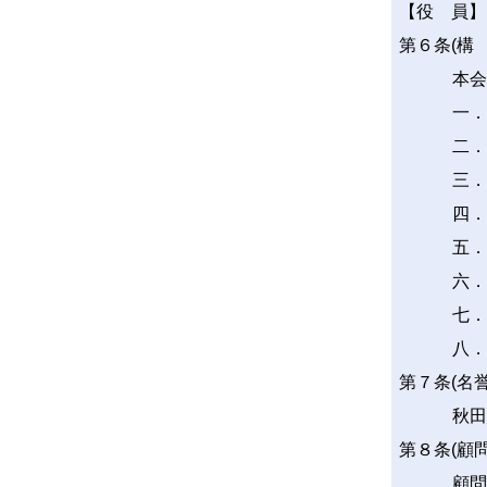
【役 員】
第６条(構 
本会
一
二
三
四
五
六
七．
八
第７条(名
秋田
第８条(顧
顧問