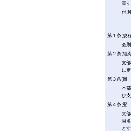
賞す
付則
第１条(規
会則
第２条(組
支部
に定
第３条(目 
本部
び支
第４条(登 
支部
員名
とす