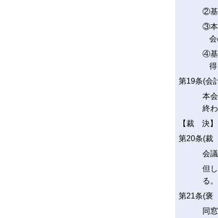
②基
③本
会
④基
得
第19条(会
本会
終わ
【裁 決】
第20条(裁
会議
但し
る。
第21条(褒
同窓