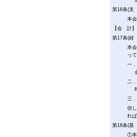
第16条(支
本会
【会 計】
第17条(経
本会
って
一．
二．
三．
但し
れば
第18条(基
①本