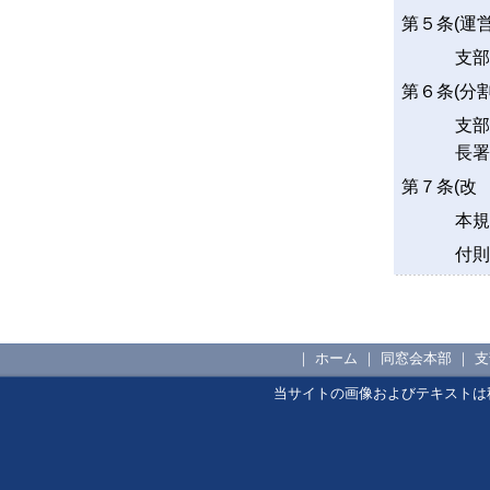
第５条(運
支部
第６条(分
支部
長署
第７条(改 
本規
付則
｜
ホーム
｜
同窓会本部
｜
支
当サイトの画像およびテキストは