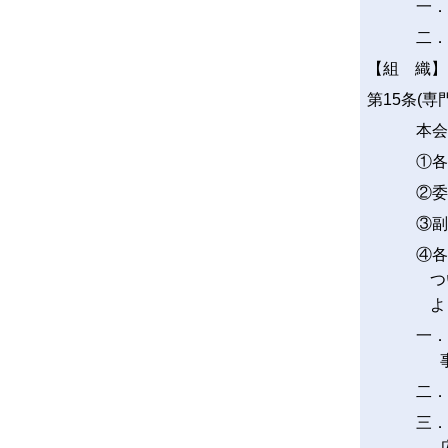
一．
二．
【組 織】
第15条(専
本会
①各
②委
③副
④各
つ
よ
一．
二．
三．