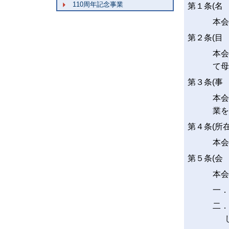
110周年記念事業
第１条(名 
本会
第２条(目 
本会
て母
第３条(事 
本会
業を
第４条(所
本会
第５条(会 
本会
一．
二．