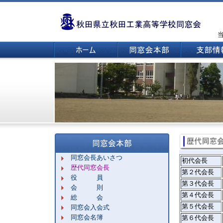
同窓会長あいさつ
初代会長
歴代同窓会長
第２代会長
役 員
第３代会長
会 則
第４代会長
総 会
第５代会長
同窓会入会式
同窓会名簿
第６代会長