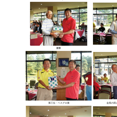
優勝
第三位・ベスグロ賞
会長の田