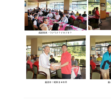
成績発表・ワクワク？ドキドキ？
最高年！昭和
２４
年卒
最