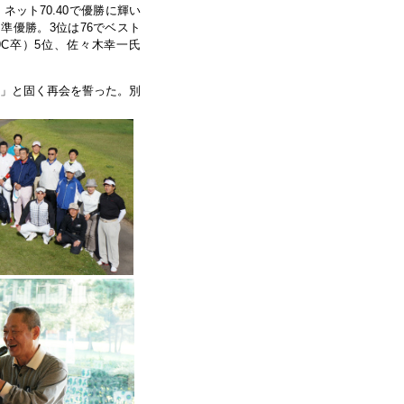
）ネット
で優勝に輝い
70.40
て準優勝。
位は
でベスト
3
76
卒）
位、佐々木幸一氏
9C
5
」と固く再会を誓った。別