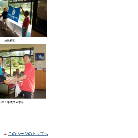
校歌斉唱
小年！平成
２４
年卒
このページのトップへ