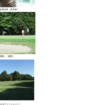
会副会長 鈴木誠一
慎重に、慎重に
ルなティーショット！