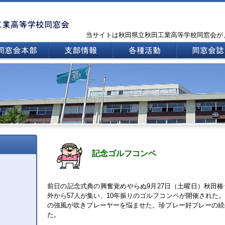
当サイトは秋田県立秋田工業高等学校同窓会が
記念ゴルフコンペ
前日の記念式典の興奮覚めやらぬ
月
日（土曜日）秋田椿
9
27
外から
人が集い、
年振りのゴルフコンペが開催された。
57
10
の強風が吹きプレーヤーを悩ませた。珍プレー好プレーの続
た。