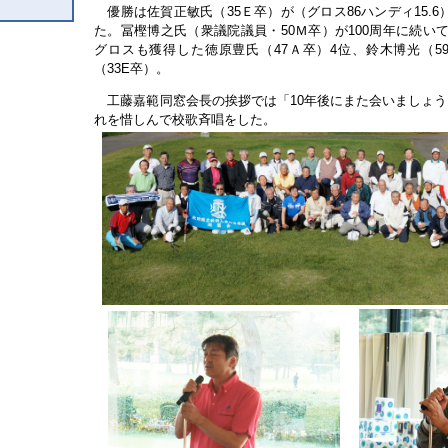
優勝は佐賀正敏氏（
Ｅ卒）が（グロス
ハンディ
35
86
15.6
た。冨樫博之氏（衆議院議員・
Ｍ卒）が
周年に続い
50
100
グロスも獲得した徳原豊氏（
Ａ卒）
位、鈴木博光（
47
4
5
（
卒）。
33E
工藤嘉範同窓会長の挨拶では「
年後にまた会いましょう
10
れを惜しんで校歌斉唱をした。