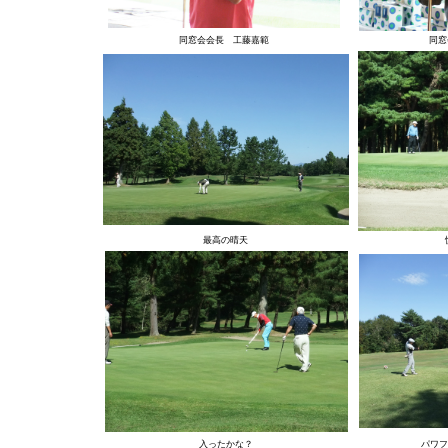
同窓会会長 工藤嘉範
同窓
最高の晴天
入ったかな？
パワフ