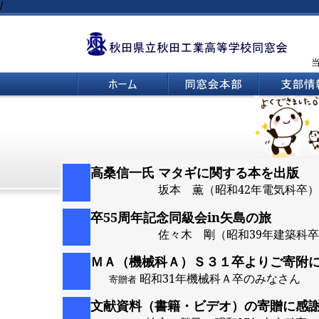
/
高桑信一氏 マタギに関する本を出版
坂本 薫（昭和42年電気科卒）
卒55周年記念同級会in矢島の旅
佐々木 剛（昭和39年建築科
ＭＡ（機械科Ａ）Ｓ３１卒よりご寄附
昭和31年機械科Ａ卒のみなさん
寄贈者
文
文献資料（書籍・ビデオ）の寄贈に感