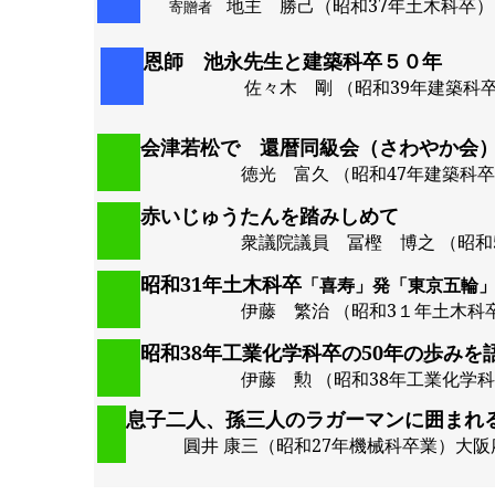
地主 勝己（昭和37年土木科卒）
寄贈者
恩師 池永先生と建築科卒５０年
佐々木 剛 （昭和39年建築科
会津若松で 還暦同級会（さわやか会
徳光 富久 （昭和47年建築科
赤いじゅうたんを踏みしめて
衆議院議員
冨樫 博之 （昭和
昭和31年土木科卒
「
喜寿
」発「東京五輪
伊藤 繁治 （昭和
3１
年土木科
昭和38年工業化学科卒の50年の歩みを
伊藤 勲 （昭和
38
年工業化学科
息子二人、孫三人のラガーマンに囲まれ
圓
井 康三（昭和
27
年機械科卒業）大阪